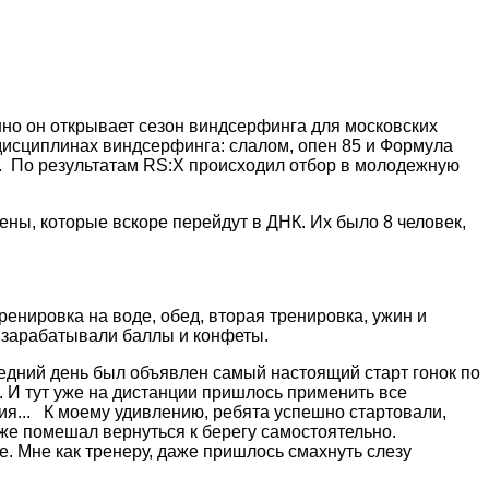
но он открывает сезон виндсерфинга для московских
 дисциплинах виндсерфинга: слалом, опен 85 и Формула
:X. По результатам RS:X происходил отбор в молодежную
ны, которые вскоре перейдут в ДНК. Их было 8 человек,
ренировка на воде, обед, вторая тренировка, ужин и
ти зарабатывали баллы и конфеты.
ледний день был объявлен самый настоящий старт гонок по
. И тут уже на дистанции пришлось применить все
ия... К моему удивлению, ребята успешно стартовали,
же помешал вернуться к берегу самостоятельно.
 Мне как тренеру, даже пришлось смахнуть слезу