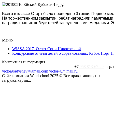
Всего в классе Старт было проведено 3 гонки. Первое ме
На торжественном закрытии ребят наградили памятными п
наградил наших победителей заслуженными медалями. Это
Меню
WISSA 2017. Отчет Сони Никогосовой
Конкурсные отчеты детей о соревнованиях Кубок Порт 
Контактная информация
+7 926-173-98-4семь - пишите в Whatsapp
+7
958 813-67-29
взр. 
victorgladyshev@gmail.com
victor-gl@mail.ru
Сайт компании Windschool 2025 © Все права защищены
загрузка карты...