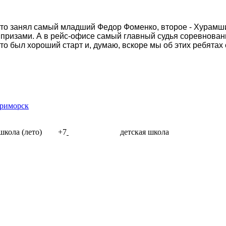
сто занял самый младший Федор Фоменко, второе - Хурамши
ризами. А в рейс-офисе самый главный судья соревновани
 был хороший старт и, думаю, вскоре мы об этих ребятах
Приморск
школа (лето)
+7
985 29-29-120
детская школа