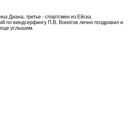
на Диана, третье - спортсмен из Ейска.
й по виндсерфингу П.В. Воногов лично поздравил и
 еще услышим.