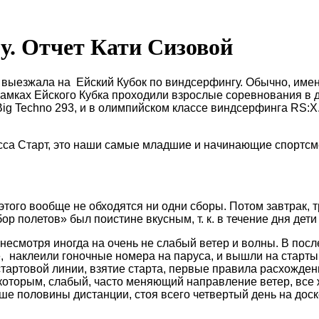
у. Отчет Кати Сизовой
выезжала на Ейский Кубок по виндсерфингу. Обычно, имен
В рамках Ейского Кубка проходили взрослые соревнования в
, Big Techno 293, и в олимпийском классе виндсерфинга RS
сса Старт, это наши самые младшие и начинающие спортсме
этого вообще не обходятся ни одни сборы. Потом завтрак, т
бор полетов» был поистине вкусным, т. к. в течение дня де
несмотря иногда на очень не слабый ветер и волны. В пос
, наклеили гоночные номера на паруса, и вышли на старты
стартовой линии, взятие старта, первые правила расхожден
которым, слабый, часто меняющий направление ветер, все 
половины дистанции, стоя всего четвертый день на доске.