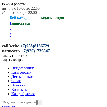
Режим работы
пн - пт с 10:00 до 22:00
сб - вс с 9:00 до 22:00
Веб-камеры
задать вопрос
1
записаться
2
3
4
call/write
+
7(958)8136729
написать
+
7(926)1739847
заказать звонок
задать вопрос
Виндсерфинг
Кайтсерфинг
Детская школа
О нас
Новости
Контакты
Как добраться
Главная